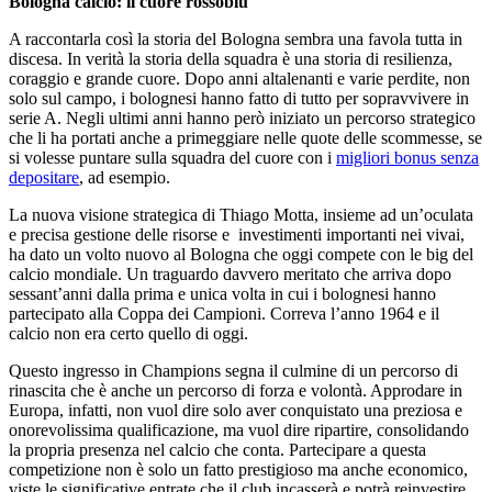
Bologna calcio: il cuore rossoblù
A raccontarla così la storia del Bologna sembra una favola tutta in
discesa. In verità la storia della squadra è una storia di resilienza,
coraggio e grande cuore. Dopo anni altalenanti e varie perdite, non
solo sul campo, i bolognesi hanno fatto di tutto per sopravvivere in
serie A. Negli ultimi anni hanno però iniziato un percorso strategico
che li ha portati anche a primeggiare nelle quote delle scommesse, se
si volesse puntare sulla squadra del cuore con i
migliori bonus senza
depositare
, ad esempio.
La nuova visione strategica di Thiago Motta, insieme ad un’oculata
e precisa gestione delle risorse e investimenti importanti nei vivai,
ha dato un volto nuovo al Bologna che oggi compete con le big del
calcio mondiale. Un traguardo davvero meritato che arriva dopo
sessant’anni dalla prima e unica volta in cui i bolognesi hanno
partecipato alla Coppa dei Campioni. Correva l’anno 1964 e il
calcio non era certo quello di oggi.
Questo ingresso in Champions segna il culmine di un percorso di
rinascita che è anche un percorso di forza e volontà. Approdare in
Europa, infatti, non vuol dire solo aver conquistato una preziosa e
onorevolissima qualificazione, ma vuol dire ripartire, consolidando
la propria presenza nel calcio che conta. Partecipare a questa
competizione non è solo un fatto prestigioso ma anche economico,
viste le significative entrate che il club incasserà e potrà reinvestire