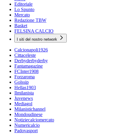
Editoriale
Lo Spunto
Mercato
Redazione TBW
Basket
FELSINA CALCIO
I siti del nostro network
Calcionapoli1926
Cittaceleste
Derbyderbyderby
Fantamagazine
FCInter1908
Forzaroma
Golssip
Hellas1903
Ilmilanista
Juvenews
Mediagol
Milanistichannel
Mondoudinese
Notiziecalciomercato
Numericalcio
Padovasport