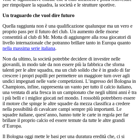
per rimpolpare la squadra, la società e le strutture sportive.
Un traguardo che vuol dire futuro
Quella raggiunta non è una qualificazione qualunque ma un vero e
proprio pass per il futuro del club. Un aumento delle risorse
consentirà al club di Mr. Motta di aggiungere alla rosa giocatori di
livello internazionale che potranno brillare tanto in Europa quanto
nella massima serie italiana
.
Non da ultimo, la società potrebbe decidere di investire nelle
giovanili, in modo tale da non essere più la fabbrica che sforna
talenti per le altre squadra, ma un club solido che è in grado di far
crescere i propri pupilli per permettere un maggiore turn over agli
undici impegnati nelle varie competizioni. L’ingresso del Bologna in
Champions, infine, rappresenta un vanto per tutto il calcio italiano,
una ventata di aria fresca in un campionato che negli ultimi anni è tra
i più belli e i miglior giocati nel mondo. I rossoblù potrebbero essere
il motore che spinge le altre squadre da mezza classifica a credere
nella possibilità di cavalcare campi sempre più importanti. Le
squadre italiane, quest’anno, hanno tutte le carte in regola per far
brillare il proprio calcio ed essere temute da tutte le altre grandi
d’Europa.
Il Bologna oggi mette le basi per una duratura eredità che, ci si