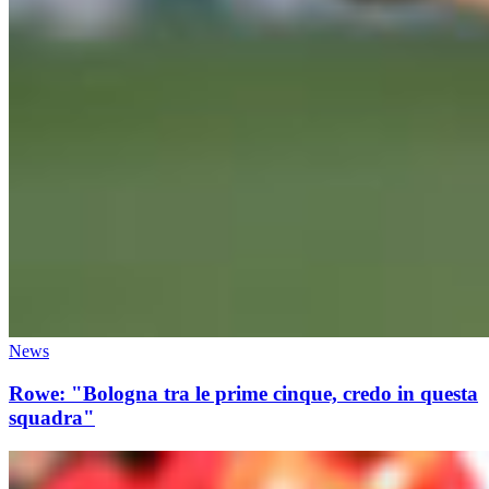
News
Rowe: "Bologna tra le prime cinque, credo in questa
squadra"