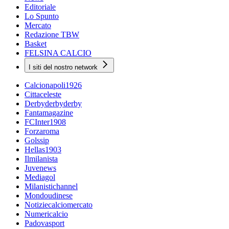
Editoriale
Lo Spunto
Mercato
Redazione TBW
Basket
FELSINA CALCIO
I siti del nostro network
Calcionapoli1926
Cittaceleste
Derbyderbyderby
Fantamagazine
FCInter1908
Forzaroma
Golssip
Hellas1903
Ilmilanista
Juvenews
Mediagol
Milanistichannel
Mondoudinese
Notiziecalciomercato
Numericalcio
Padovasport