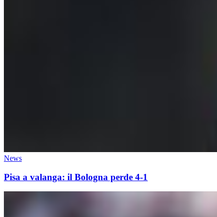
News
Pisa a valanga: il Bologna perde 4-1