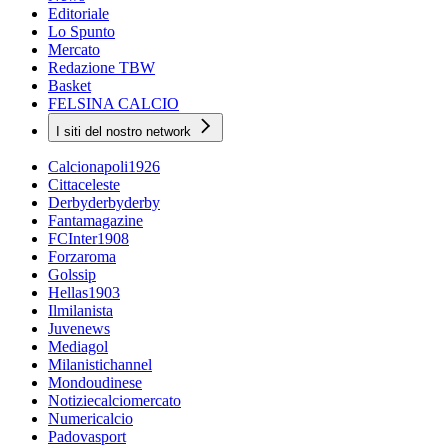
Editoriale
Lo Spunto
Mercato
Redazione TBW
Basket
FELSINA CALCIO
I siti del nostro network
Calcionapoli1926
Cittaceleste
Derbyderbyderby
Fantamagazine
FCInter1908
Forzaroma
Golssip
Hellas1903
Ilmilanista
Juvenews
Mediagol
Milanistichannel
Mondoudinese
Notiziecalciomercato
Numericalcio
Padovasport