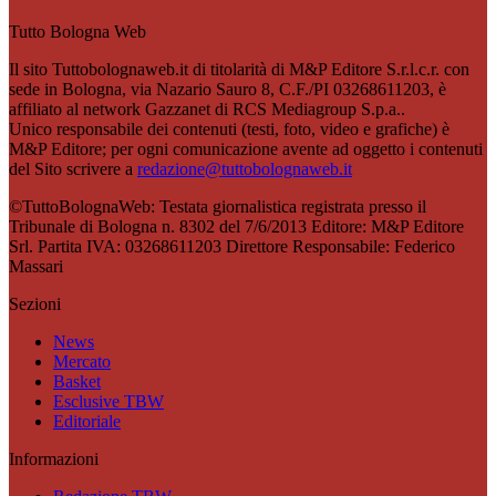
Tutto Bologna Web
Il sito Tuttobolognaweb.it di titolarità di M&P Editore S.r.l.c.r. con
sede in Bologna, via Nazario Sauro 8, C.F./PI 03268611203, è
affiliato al network Gazzanet di RCS Mediagroup S.p.a..
Unico responsabile dei contenuti (testi, foto, video e grafiche) è
M&P Editore; per ogni comunicazione avente ad oggetto i contenuti
del Sito scrivere a
redazione@tuttobolognaweb.it
©TuttoBolognaWeb: Testata giornalistica registrata presso il
Tribunale di Bologna n. 8302 del 7/6/2013 Editore: M&P Editore
Srl. Partita IVA: 03268611203 Direttore Responsabile: Federico
Massari
Sezioni
News
Mercato
Basket
Esclusive TBW
Editoriale
Informazioni