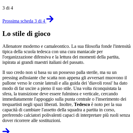
3 di 4
Prossima scheda 3 di 4
Lo stile di gioco
Allenatore moderno e camaleontico. La sua filosofia fonde l'intensità
tipica della scuola tedesca con una cura maniacale per
l'organizzazione difensiva e la lettura dei momenti della partita,
ispirata ai grandi maestri italiani del passato.
Il suo credo non si basa su un possesso palla sterile, ma su un
pressing asfissiante che scatta non appena gli avversari muovono il
pallone verso le corsie laterali e alla guida dei 'diavoli rossi' ha dato
modo di far uscire a pieno il suo stile. Una volta riconquistata la
sfera, la transizione deve essere fulminea e verticale, cercando
immediatamente l'appoggio sulla punta centrale o l'inserimento dei
trequartisti negli spazi liberati. Inoltre,
Tedesco
è noto per la sua
capacità di cambiare l'assetto della squadra a partita in corso,
preferendo calciatori polivalenti capaci di interpretare più ruoli senza
dover ricorrere alle sostituzioni.