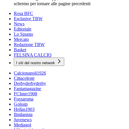
schermo per tornare alle pagine precedenti
Rosa BFC
Esclusive TBW
News
Editoriale
Lo Spunto
Mercato
Redazione TBW
Basket
FELSINA CALCIO
I siti del nostro network
Calcionapoli1926
Cittaceleste
Derbyderbyderby
Fantamagazine
FCInter1908
Forzaroma
Golssip
Hellas1903
Ilmilanista
Juvenews
Mediagol