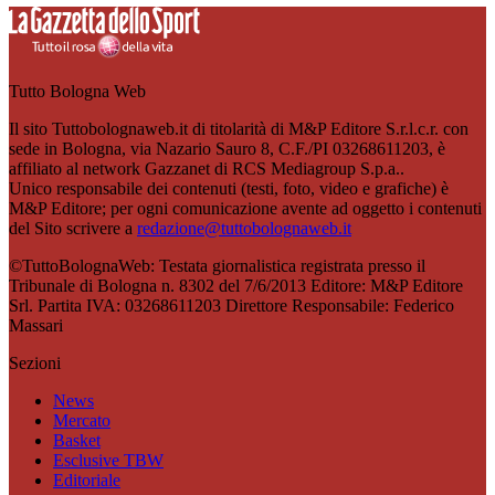
Tutto Bologna Web
Il sito Tuttobolognaweb.it di titolarità di M&P Editore S.r.l.c.r. con
sede in Bologna, via Nazario Sauro 8, C.F./PI 03268611203, è
affiliato al network Gazzanet di RCS Mediagroup S.p.a..
Unico responsabile dei contenuti (testi, foto, video e grafiche) è
M&P Editore; per ogni comunicazione avente ad oggetto i contenuti
del Sito scrivere a
redazione@tuttobolognaweb.it
©TuttoBolognaWeb: Testata giornalistica registrata presso il
Tribunale di Bologna n. 8302 del 7/6/2013 Editore: M&P Editore
Srl. Partita IVA: 03268611203 Direttore Responsabile: Federico
Massari
Sezioni
News
Mercato
Basket
Esclusive TBW
Editoriale