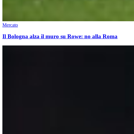
Mercato
Il Bologna alza il muro su Rowe: no alla Roma