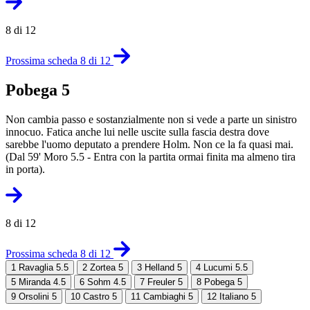
8 di 12
Prossima scheda 8 di 12
Pobega 5
Non cambia passo e sostanzialmente non si vede a parte un sinistro
innocuo. Fatica anche lui nelle uscite sulla fascia destra dove
sarebbe l'uomo deputato a prendere Holm. Non ce la fa quasi mai.
(Dal 59' Moro 5.5 - Entra con la partita ormai finita ma almeno tira
in porta).
8 di 12
Prossima scheda 8 di 12
1
Ravaglia 5.5
2
Zortea 5
3
Helland 5
4
Lucumi 5.5
5
Miranda 4.5
6
Sohm 4.5
7
Freuler 5
8
Pobega 5
9
Orsolini 5
10
Castro 5
11
Cambiaghi 5
12
Italiano 5