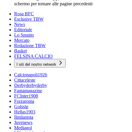
schermo per tornare alle pagine precedenti
Rosa BFC
Esclusive TBW
News
Editoriale
Lo Spunto
Mercato
Redazione TBW
Basket
FELSINA CALCIO
I siti del nostro network
Calcionapoli1926
Cittaceleste
Derbyderbyderby
Fantamagazine
FCInter1908
Forzaroma
Golssip
Hellas1903
Ilmilanista
Juvenews
Mediagol