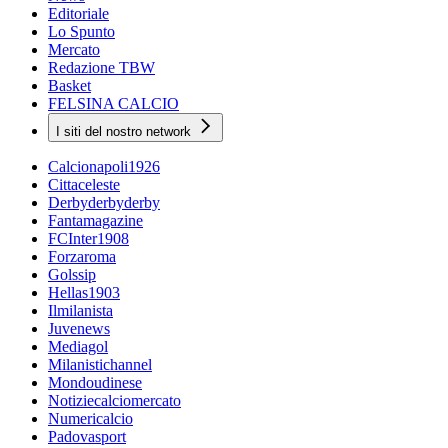
Editoriale
Lo Spunto
Mercato
Redazione TBW
Basket
FELSINA CALCIO
I siti del nostro network
Calcionapoli1926
Cittaceleste
Derbyderbyderby
Fantamagazine
FCInter1908
Forzaroma
Golssip
Hellas1903
Ilmilanista
Juvenews
Mediagol
Milanistichannel
Mondoudinese
Notiziecalciomercato
Numericalcio
Padovasport