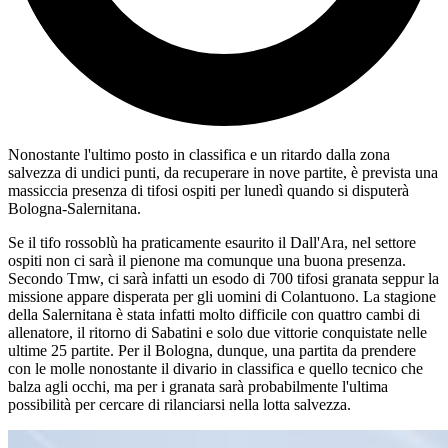
Nonostante l'ultimo posto in classifica e un ritardo dalla zona
salvezza di undici punti, da recuperare in nove partite, è prevista una
massiccia presenza di tifosi ospiti per lunedì quando si disputerà
Bologna-Salernitana.
Se il tifo rossoblù ha praticamente esaurito il Dall'Ara, nel settore
ospiti non ci sarà il pienone ma comunque una buona presenza.
Secondo Tmw, ci sarà infatti un esodo di 700 tifosi granata seppur la
missione appare disperata per gli uomini di Colantuono. La stagione
della Salernitana è stata infatti molto difficile con quattro cambi di
allenatore, il ritorno di Sabatini e solo due vittorie conquistate nelle
ultime 25 partite. Per il Bologna, dunque, una partita da prendere
con le molle nonostante il divario in classifica e quello tecnico che
balza agli occhi, ma per i granata sarà probabilmente l'ultima
possibilità per cercare di rilanciarsi nella lotta salvezza.