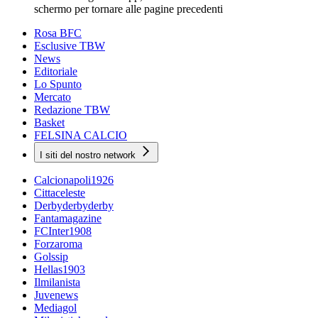
schermo per tornare alle pagine precedenti
Rosa BFC
Esclusive TBW
News
Editoriale
Lo Spunto
Mercato
Redazione TBW
Basket
FELSINA CALCIO
I siti del nostro network
Calcionapoli1926
Cittaceleste
Derbyderbyderby
Fantamagazine
FCInter1908
Forzaroma
Golssip
Hellas1903
Ilmilanista
Juvenews
Mediagol