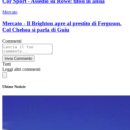
Cor Sport - Assedio su Rowe: tifosi in ansia
Mercato
Mercato - Il Brighton apre al prestito di Ferguson.
Col Chelsea si parla di Guiu
Commenti
Invia Commento
Tutti
Leggi altri commenti
Ultime Notizie