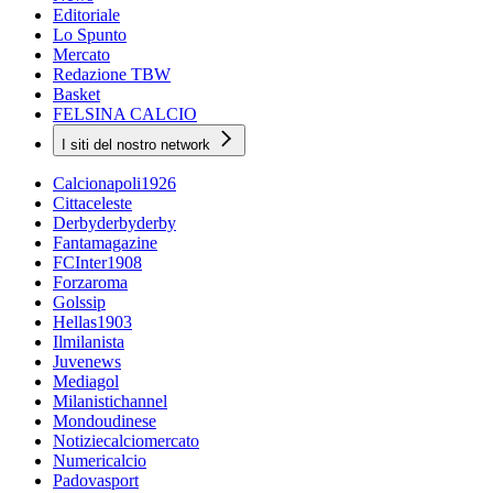
Editoriale
Lo Spunto
Mercato
Redazione TBW
Basket
FELSINA CALCIO
I siti del nostro network
Calcionapoli1926
Cittaceleste
Derbyderbyderby
Fantamagazine
FCInter1908
Forzaroma
Golssip
Hellas1903
Ilmilanista
Juvenews
Mediagol
Milanistichannel
Mondoudinese
Notiziecalciomercato
Numericalcio
Padovasport