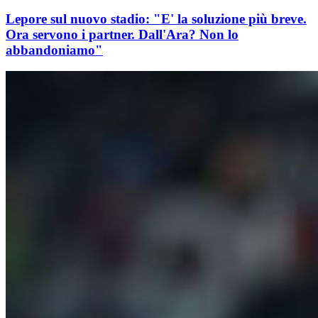
Lepore sul nuovo stadio: "E' la soluzione più breve.
Ora servono i partner. Dall'Ara? Non lo
abbandoniamo"