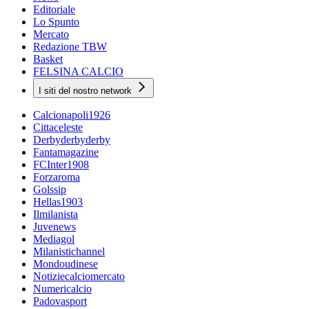
Editoriale
Lo Spunto
Mercato
Redazione TBW
Basket
FELSINA CALCIO
I siti del nostro network
Calcionapoli1926
Cittaceleste
Derbyderbyderby
Fantamagazine
FCInter1908
Forzaroma
Golssip
Hellas1903
Ilmilanista
Juvenews
Mediagol
Milanistichannel
Mondoudinese
Notiziecalciomercato
Numericalcio
Padovasport