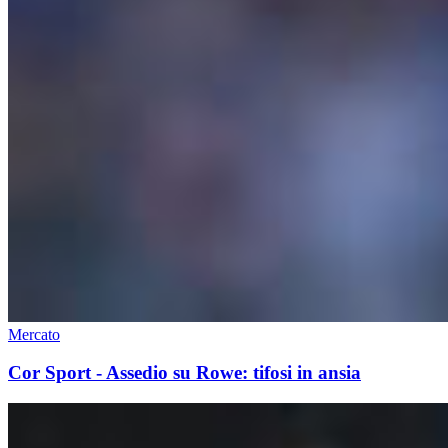
Mercato
Cor Sport - Assedio su Rowe: tifosi in ansia