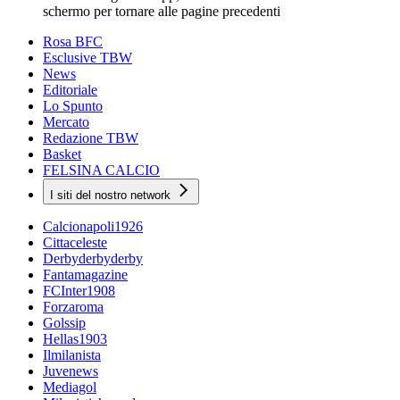
schermo per tornare alle pagine precedenti
Rosa BFC
Esclusive TBW
News
Editoriale
Lo Spunto
Mercato
Redazione TBW
Basket
FELSINA CALCIO
I siti del nostro network
Calcionapoli1926
Cittaceleste
Derbyderbyderby
Fantamagazine
FCInter1908
Forzaroma
Golssip
Hellas1903
Ilmilanista
Juvenews
Mediagol