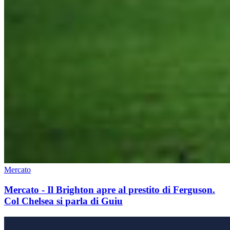
Mercato
Mercato - Il Brighton apre al prestito di Ferguson.
Col Chelsea si parla di Guiu