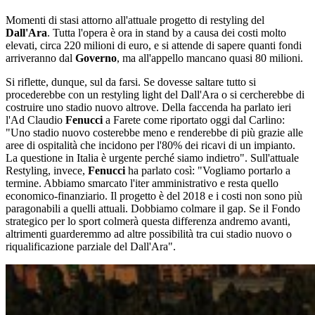
Momenti di stasi attorno all'attuale progetto di restyling del
Dall'Ara
. Tutta l'opera è ora in stand by a causa dei costi molto
elevati, circa 220 milioni di euro, e si attende di sapere quanti fondi
arriveranno dal
Governo
, ma all'appello mancano quasi 80 milioni.
Si riflette, dunque, sul da farsi. Se dovesse saltare tutto si
procederebbe con un restyling light del Dall'Ara o si cercherebbe di
costruire uno stadio nuovo altrove. Della faccenda ha parlato ieri
l'Ad Claudio
Fenucci
a Farete come riportato oggi dal Carlino:
"Uno stadio nuovo costerebbe meno e renderebbe di più grazie alle
aree di ospitalità che incidono per l'80% dei ricavi di un impianto.
La questione in Italia è urgente perché siamo indietro". Sull'attuale
Restyling, invece,
Fenucci
ha parlato così: "Vogliamo portarlo a
termine. Abbiamo smarcato l'iter amministrativo e resta quello
economico-finanziario. Il progetto è del 2018 e i costi non sono più
paragonabili a quelli attuali. Dobbiamo colmare il gap. Se il Fondo
strategico per lo sport colmerà questa differenza andremo avanti,
altrimenti guarderemmo ad altre possibilità tra cui stadio nuovo o
riqualificazione parziale del Dall'Ara".