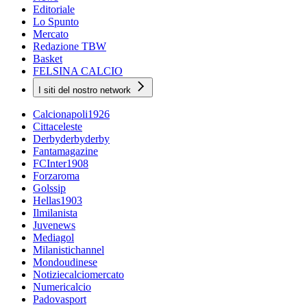
Editoriale
Lo Spunto
Mercato
Redazione TBW
Basket
FELSINA CALCIO
I siti del nostro network
Calcionapoli1926
Cittaceleste
Derbyderbyderby
Fantamagazine
FCInter1908
Forzaroma
Golssip
Hellas1903
Ilmilanista
Juvenews
Mediagol
Milanistichannel
Mondoudinese
Notiziecalciomercato
Numericalcio
Padovasport