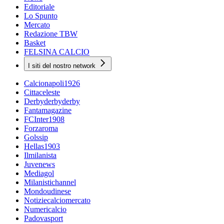
Editoriale
Lo Spunto
Mercato
Redazione TBW
Basket
FELSINA CALCIO
I siti del nostro network
Calcionapoli1926
Cittaceleste
Derbyderbyderby
Fantamagazine
FCInter1908
Forzaroma
Golssip
Hellas1903
Ilmilanista
Juvenews
Mediagol
Milanistichannel
Mondoudinese
Notiziecalciomercato
Numericalcio
Padovasport