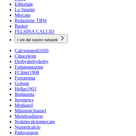
Editoriale
Lo Spunto
Mercato
Redazione TBW
Basket
FELSINA CALCIO
I siti del nostro network
Calcionapoli1926
Cittaceleste
Derbyderbyderby
Fantamagazine
FCInter1908
Forzaroma
Golssip
Hellas1903
Ilmilanista
Juvenews
Mediagol
Milanistichannel
Mondoudinese
Notiziecalciomercato
Numericalcio
Padovasport