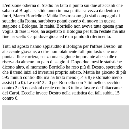
L'edizione odierna di Stadio ha fatto il punto sui due attaccanti che
sabato al Braglia si sfideranno in una partita salvezza da dentro o
fuori, Marco Borriello e Mattia Destro sono già stati compagni di
squadra alla Roma, sarebbero potuti esserlo di nuovo in questa
stagione a Bologna. In realtà, Borriello non aveva tutta questa gran
voglia di fare il vice, ha aspettato il Bologna per tutta l'estate ma alla
fine ha scelto Carpi dove gioca ed è un punto di riferimento.
Tutti ad agosto hanno applaudito il Bologna per l'affare Destro, un
attaccante giovane, a cifre non totalmente folli piuttosto che una
punta a fine carriera, senza una stagione importante alle spalle e
riserva da almeno un paio di stagioni. Dopo due mesi le statistiche
dicono altro, al momento Borriello ha reso più di Destro, sperando
che il trend inizi ad invertirsi proprio sabato. Mattia ha giocato di più
595 minuti contro 388 ma ha tirato meno (14 a 8) e sfornato meno
assist (1 a 0). Le reti? 2 a 0 per Borriello con 7 tiri nello specchio
contro 2 e 5 occasioni create contro 3 tutto a favore dell'attaccante
del Carpi. Eccelle invece Destro nella statistica dei falli subiti, 15
contro 6.