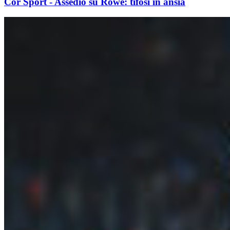
Cor Sport - Assedio su Rowe: tifosi in ansia