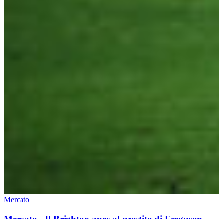
Mercato
Mercato - Il Brighton apre al prestito di Ferguson.