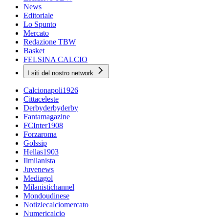
News
Editoriale
Lo Spunto
Mercato
Redazione TBW
Basket
FELSINA CALCIO
I siti del nostro network
Calcionapoli1926
Cittaceleste
Derbyderbyderby
Fantamagazine
FCInter1908
Forzaroma
Golssip
Hellas1903
Ilmilanista
Juvenews
Mediagol
Milanistichannel
Mondoudinese
Notiziecalciomercato
Numericalcio