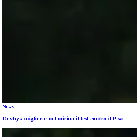
News
Dovbyk migliora: nel mirino il test contro il Pisa