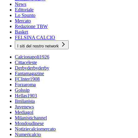
News
Editoriale
Lo Spunto
Mercato
Redazione TBW
Basket
FELSINA CALCIO
I siti del nostro network
Calcionapoli1926
Cittaceleste
Derbyderbyderby
Fantamagazine
FCInter1908
Forzaroma
Golssip
Hellas1903
Ilmilanista
Juvenews
Mediagol
Milanistichannel
Mondoudinese
Notiziecalciomercato
Numericalcio