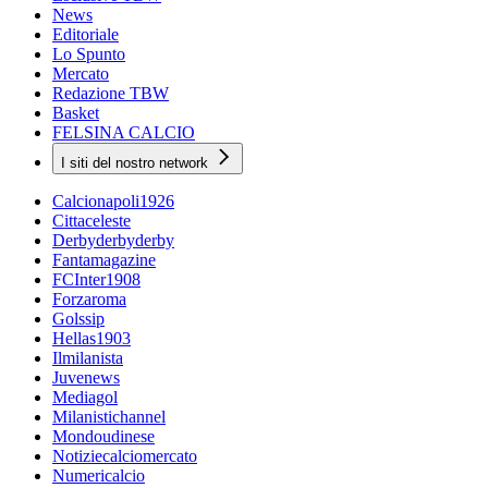
News
Editoriale
Lo Spunto
Mercato
Redazione TBW
Basket
FELSINA CALCIO
I siti del nostro network
Calcionapoli1926
Cittaceleste
Derbyderbyderby
Fantamagazine
FCInter1908
Forzaroma
Golssip
Hellas1903
Ilmilanista
Juvenews
Mediagol
Milanistichannel
Mondoudinese
Notiziecalciomercato
Numericalcio