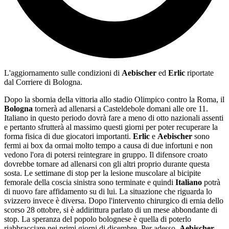
L'aggiornamento sulle condizioni di
Aebischer
ed
Erlic
riportate
dal Corriere di Bologna.
Dopo la sbornia della vittoria allo stadio Olimpico contro la Roma, il
Bologna
tornerà ad allenarsi a Casteldebole domani alle ore 11.
Italiano in questo periodo dovrà fare a meno di otto nazionali assenti
e pertanto sfrutterà al massimo questi giorni per poter recuperare la
forma fisica di due giocatori importanti.
Erlic
e
Aebischer
sono
fermi ai box da ormai molto tempo a causa di due infortuni e non
vedono l'ora di potersi reintegrare in gruppo. Il difensore croato
dovrebbe tornare ad allenarsi con gli altri proprio durante questa
sosta. Le settimane di stop per la lesione muscolare al bicipite
femorale della coscia sinistra sono terminate e quindi
Italiano
potrà
di nuovo fare affidamento su di lui. La situazione che riguarda lo
svizzero invece è diversa. Dopo l'intervento chirurgico di ernia dello
scorso 28 ottobre, si è addirittura parlato di un mese abbondante di
stop. La speranza del popolo bolognese è quella di poterlo
riabbracciare nei primi giorni di dicembre. Per adesso,
Aebischer