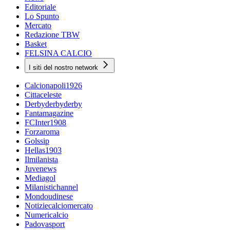
Editoriale
Lo Spunto
Mercato
Redazione TBW
Basket
FELSINA CALCIO
I siti del nostro network
Calcionapoli1926
Cittaceleste
Derbyderbyderby
Fantamagazine
FCInter1908
Forzaroma
Golssip
Hellas1903
Ilmilanista
Juvenews
Mediagol
Milanistichannel
Mondoudinese
Notiziecalciomercato
Numericalcio
Padovasport