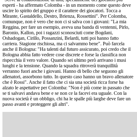
esperti - ha affermato Colomba - in un momento come questo deve
uscire lo spirito del gruppo e il carattere dei giocatori. Tocca a
Mirante, Gastaldello, Destro, Brienza, Rossettini". Per Colomba,
comunque, non è vero che non ci si salva con i giovani: "La mia
Reggina, per fare un esempio, aveva una banda di ventenni, Pirlo,
Baronio, Kallon, poi i ragazzi sconosciuti come Bogdani,
Oshadogan, Cirillo, Possanzini, Belardi, tutti poi hanno fatto
carriera. Stagione rischiosa, ma ci salvammo bene". Può farcela
anche il Bologna: "Ha talenti dal futuro assicurato, poi credo che il
Bologna abbia fatto vedere cose discrete e forse la classifica non
rispecchia il vero valore. Quando sei ultimo però arrivano i musi
lunghi e la tensione. Quando la squadra ritroverà tranquillità
verranno fuori anche i giovani. Hanno di bello che seguono gli
allenatori, assorbono tutto. In questo caso hanno un bravo allenatore
che è Rossi". Anche il fatto che ci sia una società ricca forse ha
alzato le aspettative per Colomba: "Non è più come in passato che
se ti salvavi andava bene e se non ce la facevi era uguale. Con la
nuova società è un obbligo, chi ha le spalle più larghe deve fare un
passo avanti e proteggere gli altri".