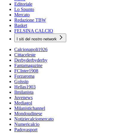
Editoriale
Lo Spunto
Mercato
Redazione TBW
Basket
FELSINA CALCIO
I siti del nostro network
Calcionapoli1926
Cittaceleste
Derbyderbyderby
Fantamagazine
FCInter1908
Forzaroma
Golssip
Hellas1903
Ilmilanista
Juvenews
Mediagol
Milanistichannel
Mondoudinese
Notiziecalciomercato
Numericalcio
Padovasport