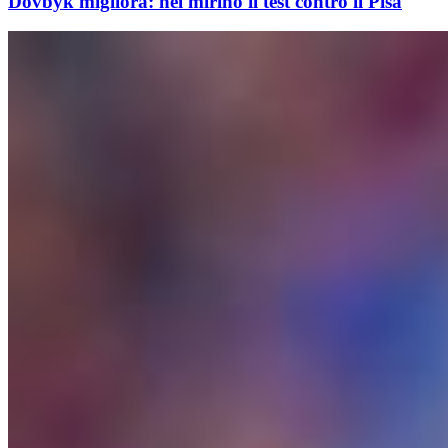
Dovbyk migliora: nel mirino il test contro il Pisa