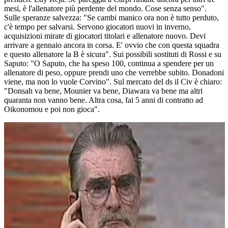
mesi, è l'allenatore più perdente del mondo. Cose senza senso".
Sulle speranze salvezza: "Se cambi manico ora non è tutto perduto,
c'è tempo per salvarsi. Servono giocatori nuovi in inverno,
acquisizioni mirate di giocatori titolari e allenatore nuovo. Devi
arrivare a gennaio ancora in corsa. E' ovvio che con questa squadra
e questo allenatore la B è sicura". Sui possibili sostituti di Rossi e su
Saputo: "O Saputo, che ha speso 100, continua a spendere per un
allenatore di peso, oppure prendi uno che verrebbe subito. Donadoni
viene, ma non lo vuole Corvino". Sul mercato del ds il Civ è chiaro:
"Donsah va bene, Mounier va bene, Diawara va bene ma altri
quaranta non vanno bene. Altra cosa, fai 5 anni di contratto ad
Oikonomou e poi non gioca".