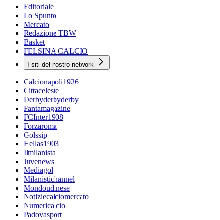
Editoriale
Lo Spunto
Mercato
Redazione TBW
Basket
FELSINA CALCIO
I siti del nostro network
Calcionapoli1926
Cittaceleste
Derbyderbyderby
Fantamagazine
FCInter1908
Forzaroma
Golssip
Hellas1903
Ilmilanista
Juvenews
Mediagol
Milanistichannel
Mondoudinese
Notiziecalciomercato
Numericalcio
Padovasport