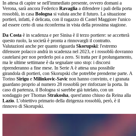
In attesa di capire se nell'immediato presente, ovvero domani a
Verona, sarà ancora Federico
Ravaglia
a difendere i pali della porta
rossoblù, in casa
Bologna
si valuta anche il futuro. La situazione
portieri, infatti, è delicata, con il ragazzo di Castel Maggiore l'unico
ad essere certo di una riconferma in vista della prossima stagione.
Da Costa
è in scadenza e per Sinisa è il terzo portiere: se accetterà
questo ruolo, la società è pronta a rinnovargli il contratto.
Valutazioni anche per quanto riguarda
Skorupski
: l'estremo
difensore polacco andrà in scadenza nel 2023, e i rossoblù dovranno
cautelarsi per non perderlo poi a zero. Si tratta per il prolungamento,
ma le ultime settimane è da segnalare uno stop: i discorsi
riprenderanno a fine mese. In Serie A è attesa una possibile
girandola di portieri, con Skorupski che potrebbe prenderne parte. A
Torino
Sirigu
e
Milinkovic-Savic
non hanno convinto, e i granata
guardano proprio al numero 28 rossoblù per rinforzare la porta. In
caso di partenza, il Bologna si sarebbe già tutelato, con un
sondaggio per Thomas
Strakosha
, quest'anno chiuso da Reina alla
Lazio
. L'obiettivo primario della dirigenza rossoblù, però, è il
rinnovo di Skorupski.