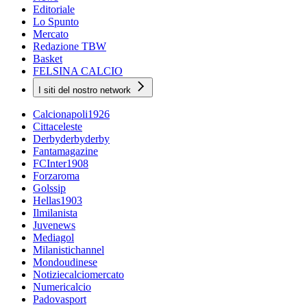
Editoriale
Lo Spunto
Mercato
Redazione TBW
Basket
FELSINA CALCIO
I siti del nostro network
Calcionapoli1926
Cittaceleste
Derbyderbyderby
Fantamagazine
FCInter1908
Forzaroma
Golssip
Hellas1903
Ilmilanista
Juvenews
Mediagol
Milanistichannel
Mondoudinese
Notiziecalciomercato
Numericalcio
Padovasport