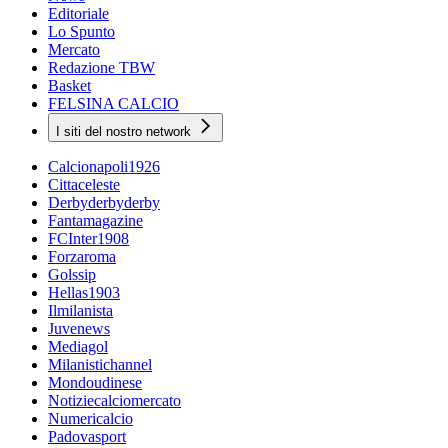
Editoriale
Lo Spunto
Mercato
Redazione TBW
Basket
FELSINA CALCIO
I siti del nostro network
Calcionapoli1926
Cittaceleste
Derbyderbyderby
Fantamagazine
FCInter1908
Forzaroma
Golssip
Hellas1903
Ilmilanista
Juvenews
Mediagol
Milanistichannel
Mondoudinese
Notiziecalciomercato
Numericalcio
Padovasport