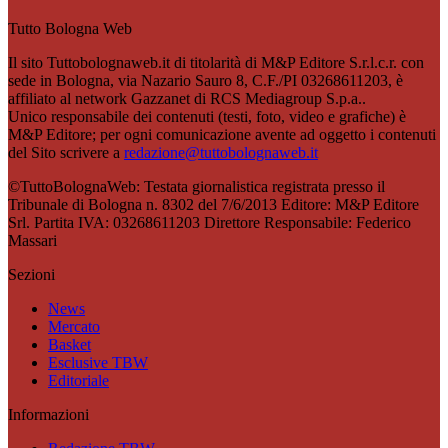
Tutto Bologna Web
Il sito Tuttobolognaweb.it di titolarità di M&P Editore S.r.l.c.r. con
sede in Bologna, via Nazario Sauro 8, C.F./PI 03268611203, è
affiliato al network Gazzanet di RCS Mediagroup S.p.a..
Unico responsabile dei contenuti (testi, foto, video e grafiche) è
M&P Editore; per ogni comunicazione avente ad oggetto i contenuti
del Sito scrivere a
redazione@tuttobolognaweb.it
©TuttoBolognaWeb: Testata giornalistica registrata presso il
Tribunale di Bologna n. 8302 del 7/6/2013 Editore: M&P Editore
Srl. Partita IVA: 03268611203 Direttore Responsabile: Federico
Massari
Sezioni
News
Mercato
Basket
Esclusive TBW
Editoriale
Informazioni