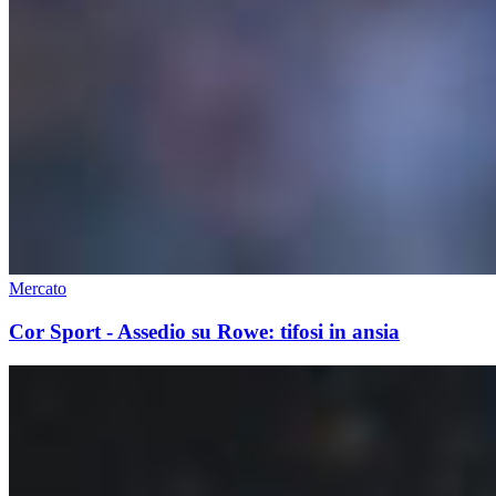
Mercato
Cor Sport - Assedio su Rowe: tifosi in ansia