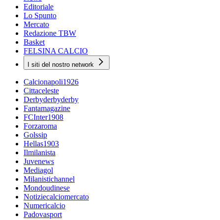
Editoriale
Lo Spunto
Mercato
Redazione TBW
Basket
FELSINA CALCIO
I siti del nostro network
Calcionapoli1926
Cittaceleste
Derbyderbyderby
Fantamagazine
FCInter1908
Forzaroma
Golssip
Hellas1903
Ilmilanista
Juvenews
Mediagol
Milanistichannel
Mondoudinese
Notiziecalciomercato
Numericalcio
Padovasport