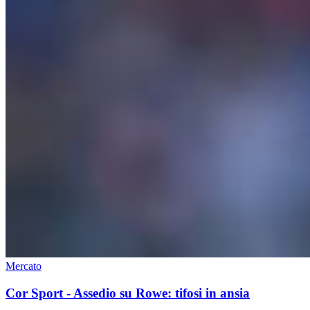
Mercato
Cor Sport - Assedio su Rowe: tifosi in ansia