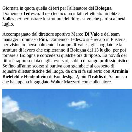
Giornata in quota quella di ieri per l'allenatore del
Bologna
Domenico
Tedesco
. Il neo tecnico ha infatti effettuato un blitz a
Valles
per perlustrare le strutture del ritiro estivo che partirà a metà
luglio.
Accompagnato dal direttore sportivo Marco
Di Vaio
e dal team
manager Tommaso
Fini
, Domenico Tedesco si è recato in Pusteria
per visionare personalmente il campo di Valles, gli spogliatoi e la
struttura di lavoro che ospiteranno il Bologna dal 13 luglio, per poi
tornare a Bologna e concedersi qualche ora di riposo. La novità del
ritiro è rappresentata dagli avversari, subito di rango professionistico.
Se fino all'anno scorso si partiva con sgambate al cospetto di
squadre dilettantistiche del luogo, da ora si fa sul serio con
Arminia
Bielefeld e Heidenheim
di Bundesliga 2, più
l'Iraklis
di Salonicco
che ha appena ingaggiato Walter Mazzarri come allenatore.