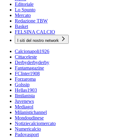
Editoriale
Lo Spunto
Mercato
Redazione TBW
Basket
FELSINA CALCIO
I siti del nostro network
Calcionapoli1926
Cittaceleste
Derbyderbyderby
Fantamagazine
FCInter1908
Forzaroma
Golssip
Hellas1903
Ilmilanista
Juvenews
Mediagol
Milanistichannel
Mondoudinese
Notiziecalciomercato
Numericalcio
Padovasport