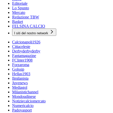
Editoriale
Lo Spunto
Mercato
Redazione TBW
Basket
FELSINA CALCIO
I siti del nostro network
Calcionapoli1926
Cittaceleste
Derbyderbyderby
Fantamagazine
FCInter1908
Forzaroma
Golssip
Hellas1903
Ilmilanista
Juvenews
Mediagol
Milanistichannel
Mondoudinese
Notiziecalciomercato
Numericalcio
Padovasport