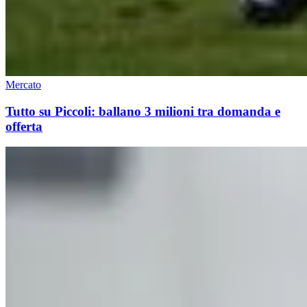
Mercato
Tutto su Piccoli: ballano 3 milioni tra domanda e
offerta