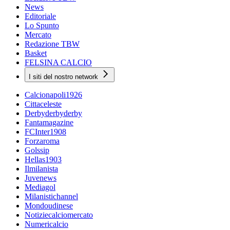
News
Editoriale
Lo Spunto
Mercato
Redazione TBW
Basket
FELSINA CALCIO
I siti del nostro network
Calcionapoli1926
Cittaceleste
Derbyderbyderby
Fantamagazine
FCInter1908
Forzaroma
Golssip
Hellas1903
Ilmilanista
Juvenews
Mediagol
Milanistichannel
Mondoudinese
Notiziecalciomercato
Numericalcio