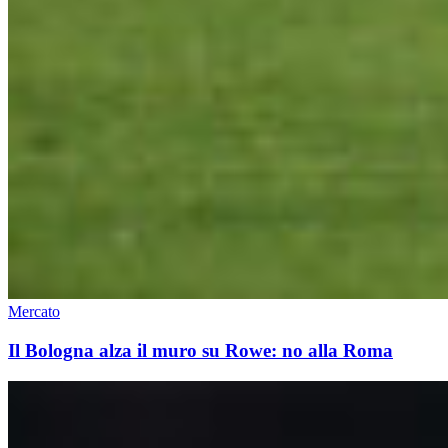
Mercato
Il Bologna alza il muro su Rowe: no alla Roma