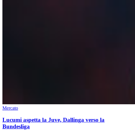
Mercato
Lucumi aspetta la Juve, Dallinga verso la
Bundesliga