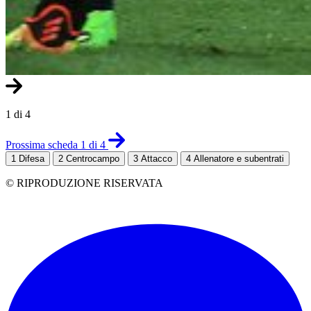
1 di 4
Prossima scheda 1 di 4
1
Difesa
2
Centrocampo
3
Attacco
4
Allenatore e subentrati
© RIPRODUZIONE RISERVATA