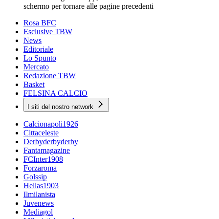
schermo per tornare alle pagine precedenti
Rosa BFC
Esclusive TBW
News
Editoriale
Lo Spunto
Mercato
Redazione TBW
Basket
FELSINA CALCIO
I siti del nostro network
Calcionapoli1926
Cittaceleste
Derbyderbyderby
Fantamagazine
FCInter1908
Forzaroma
Golssip
Hellas1903
Ilmilanista
Juvenews
Mediagol