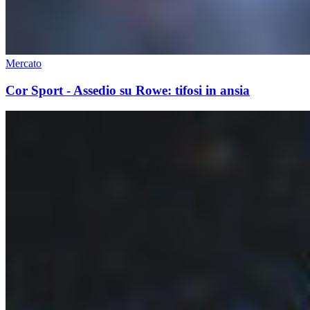
Mercato
Cor Sport - Assedio su Rowe: tifosi in ansia