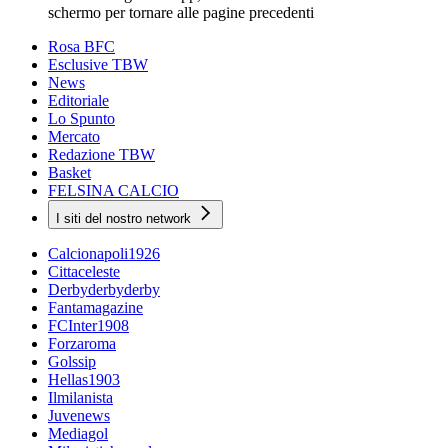
schermo per tornare alle pagine precedenti
Rosa BFC
Esclusive TBW
News
Editoriale
Lo Spunto
Mercato
Redazione TBW
Basket
FELSINA CALCIO
I siti del nostro network
Calcionapoli1926
Cittaceleste
Derbyderbyderby
Fantamagazine
FCInter1908
Forzaroma
Golssip
Hellas1903
Ilmilanista
Juvenews
Mediagol