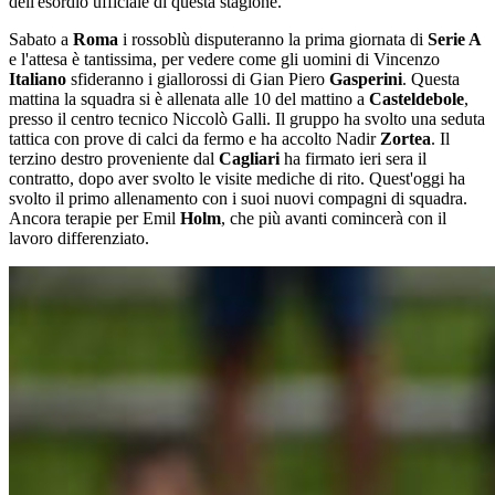
dell'esordio ufficiale di questa stagione.
Sabato a
Roma
i rossoblù disputeranno la prima giornata di
Serie A
e l'attesa è tantissima, per vedere come gli uomini di Vincenzo
Italiano
sfideranno i giallorossi di Gian Piero
Gasperini
. Questa
mattina la squadra si è allenata alle 10 del mattino a
Casteldebole
,
presso il centro tecnico Niccolò Galli. Il gruppo ha svolto una seduta
tattica con prove di calci da fermo e ha accolto Nadir
Zortea
. Il
terzino destro proveniente dal
Cagliari
ha firmato ieri sera il
contratto, dopo aver svolto le visite mediche di rito. Quest'oggi ha
svolto il primo allenamento con i suoi nuovi compagni di squadra.
Ancora terapie per Emil
Holm
, che più avanti comincerà con il
lavoro differenziato.