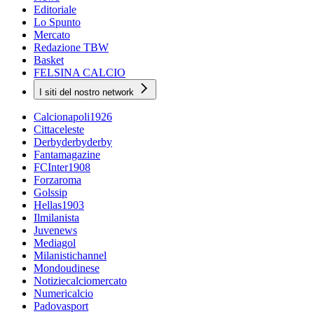
Editoriale
Lo Spunto
Mercato
Redazione TBW
Basket
FELSINA CALCIO
I siti del nostro network
Calcionapoli1926
Cittaceleste
Derbyderbyderby
Fantamagazine
FCInter1908
Forzaroma
Golssip
Hellas1903
Ilmilanista
Juvenews
Mediagol
Milanistichannel
Mondoudinese
Notiziecalciomercato
Numericalcio
Padovasport