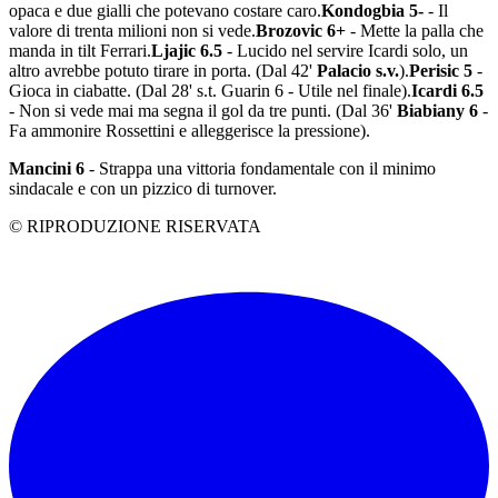
opaca e due gialli che potevano costare caro.
Kondogbia 5-
- Il
valore di trenta milioni non si vede.
Brozovic 6+
- Mette la palla che
manda in tilt Ferrari.
Ljajic 6.5
- Lucido nel servire Icardi solo, un
altro avrebbe potuto tirare in porta. (Dal 42'
Palacio s.v.
).
Perisic 5
-
Gioca in ciabatte. (Dal 28' s.t. Guarin 6 - Utile nel finale).
Icardi 6.5
- Non si vede mai ma segna il gol da tre punti. (Dal 36'
Biabiany 6
-
Fa ammonire Rossettini e alleggerisce la pressione).
Mancini 6
- Strappa una vittoria fondamentale con il minimo
sindacale e con un pizzico di turnover.
© RIPRODUZIONE RISERVATA