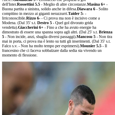
dell'Inter.
Rossettini 5.5
- Meglio di altre circostanze.
Masina 6+
-
Buona partita a sinistra, solido anche in difesa.
Diawara 6
- Solito
compitino in mezzo ai giganti nerazzurri.
Taider 5-
-
Irriconoscibile.
Rizzo 6-
- Ci prova ma non è incisivo come a
Modena. (Dal 35' s.t.
Destro 5
- Quel gol divorato grida
vendetta).
Giaccherini 6+
- Fino a che ha avuto energie ha
dimostrato di essere una spanna sopra agli altri. (Dal 25' s.t.
Brienza
5
- Non incide, anzi, sbaglia diversi passaggi).
Mancosu 5
- Non tira
mai in porta, ci prova ma è lento su tutti gli inserimenti. (Dal 35' s.t.
Falco s.v. - Non ha molto tempo per esprimersi).
Mounier 5.5
- Il
francesino che ci faceva sobbalzare dalla sedia sta vivendo un
momento di flessione.