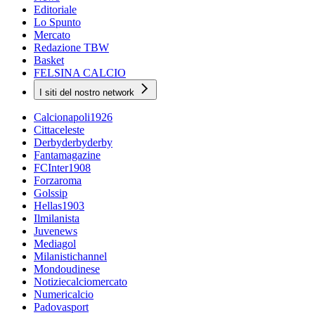
Editoriale
Lo Spunto
Mercato
Redazione TBW
Basket
FELSINA CALCIO
I siti del nostro network
Calcionapoli1926
Cittaceleste
Derbyderbyderby
Fantamagazine
FCInter1908
Forzaroma
Golssip
Hellas1903
Ilmilanista
Juvenews
Mediagol
Milanistichannel
Mondoudinese
Notiziecalciomercato
Numericalcio
Padovasport