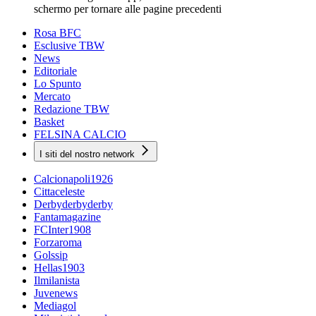
schermo per tornare alle pagine precedenti
Rosa BFC
Esclusive TBW
News
Editoriale
Lo Spunto
Mercato
Redazione TBW
Basket
FELSINA CALCIO
I siti del nostro network
Calcionapoli1926
Cittaceleste
Derbyderbyderby
Fantamagazine
FCInter1908
Forzaroma
Golssip
Hellas1903
Ilmilanista
Juvenews
Mediagol