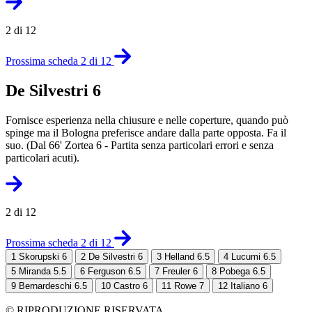
2 di 12
Prossima scheda 2 di 12
De Silvestri 6
Fornisce esperienza nella chiusure e nelle coperture, quando può
spinge ma il Bologna preferisce andare dalla parte opposta. Fa il
suo. (Dal 66' Zortea 6 - Partita senza particolari errori e senza
particolari acuti).
2 di 12
Prossima scheda 2 di 12
1
Skorupski 6
2
De Silvestri 6
3
Helland 6.5
4
Lucumi 6.5
5
Miranda 5.5
6
Ferguson 6.5
7
Freuler 6
8
Pobega 6.5
9
Bernardeschi 6.5
10
Castro 6
11
Rowe 7
12
Italiano 6
© RIPRODUZIONE RISERVATA