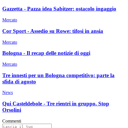
Gazzetta - Pazza idea Sabitzer: ostacolo ingaggio
Mercato
Cor Sport - Assedio su Rowe: tifosi in ansia
Mercato
Bologna - Il recap delle notizie di oggi
Mercato
Tre innesti per un Bologna competitivo: parte la
sfida di agosto
News
Qui Casteldebole - Tre rientri in gruppo. Stop
Orsolini
Commenti