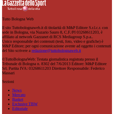
Tutto Bologna Web
Il sito Tuttobolognaweb.it di titolarità di M&P Editore S.r.l.c.r. con
sede in Bologna, via Nazario Sauro 8, C.F./PI 03268611203, è
affiliato al network Gazzanet di RCS Mediagroup S.p.a..
Unico responsabile dei contenuti (testi, foto, video e grafiche) è
M&P Editore; per ogni comunicazione avente ad oggetto i contenuti
del Sito scrivere a
redazione@tuttobolognaweb.it
©TuttoBolognaWeb: Testata giornalistica registrata presso il
Tribunale di Bologna n. 8302 del 7/6/2013 Editore: M&P Editore
Srl. Partita IVA: 03268611203 Direttore Responsabile: Federico
Massari
Sezioni
News
Mercato
Basket
Esclusive TBW
Editoriale