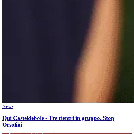
News
Qui Casteldebole - Tre rientri in gruppo. Stop
Orsolini