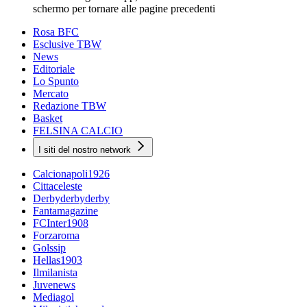
schermo per tornare alle pagine precedenti
Rosa BFC
Esclusive TBW
News
Editoriale
Lo Spunto
Mercato
Redazione TBW
Basket
FELSINA CALCIO
I siti del nostro network
Calcionapoli1926
Cittaceleste
Derbyderbyderby
Fantamagazine
FCInter1908
Forzaroma
Golssip
Hellas1903
Ilmilanista
Juvenews
Mediagol