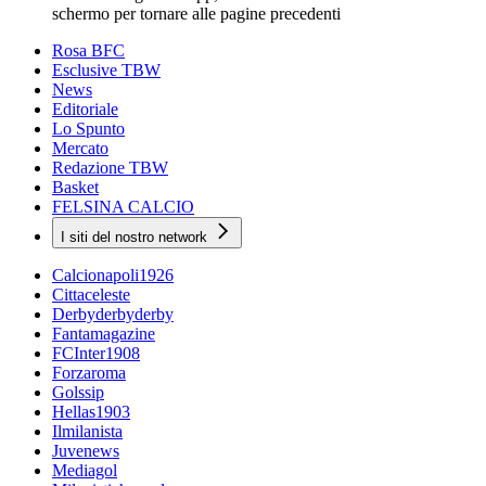
schermo per tornare alle pagine precedenti
Rosa BFC
Esclusive TBW
News
Editoriale
Lo Spunto
Mercato
Redazione TBW
Basket
FELSINA CALCIO
I siti del nostro network
Calcionapoli1926
Cittaceleste
Derbyderbyderby
Fantamagazine
FCInter1908
Forzaroma
Golssip
Hellas1903
Ilmilanista
Juvenews
Mediagol