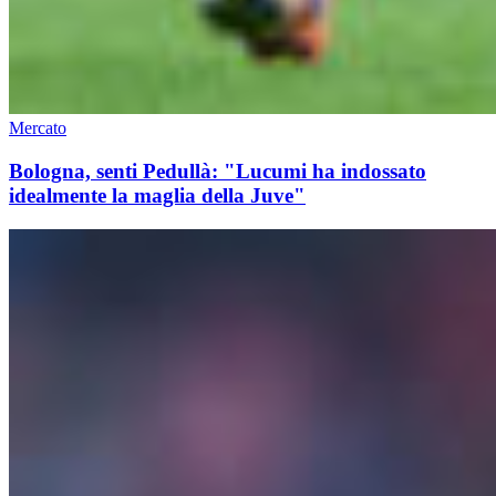
Mercato
Bologna, senti Pedullà: "Lucumi ha indossato
idealmente la maglia della Juve"