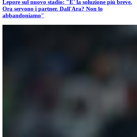
Lepore sul nuovo stadio: "E' la soluzione più breve.
Ora servono i partner. Dall'Ara? Non lo
abbandoniamo"