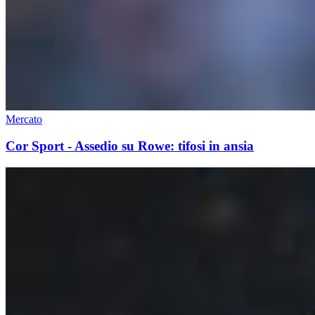
Mercato
Cor Sport - Assedio su Rowe: tifosi in ansia