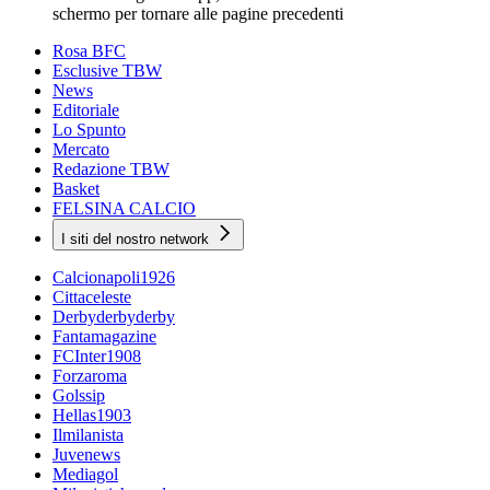
schermo per tornare alle pagine precedenti
Rosa BFC
Esclusive TBW
News
Editoriale
Lo Spunto
Mercato
Redazione TBW
Basket
FELSINA CALCIO
I siti del nostro network
Calcionapoli1926
Cittaceleste
Derbyderbyderby
Fantamagazine
FCInter1908
Forzaroma
Golssip
Hellas1903
Ilmilanista
Juvenews
Mediagol