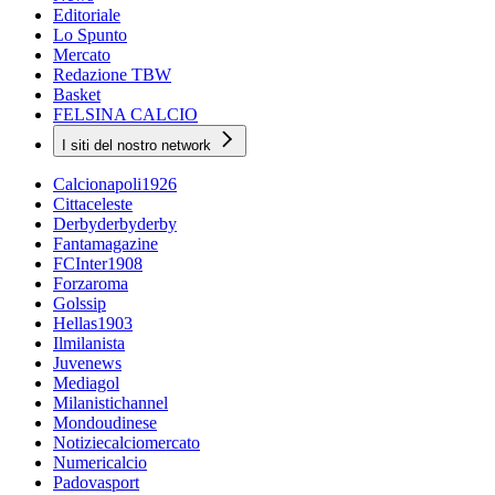
Editoriale
Lo Spunto
Mercato
Redazione TBW
Basket
FELSINA CALCIO
I siti del nostro network
Calcionapoli1926
Cittaceleste
Derbyderbyderby
Fantamagazine
FCInter1908
Forzaroma
Golssip
Hellas1903
Ilmilanista
Juvenews
Mediagol
Milanistichannel
Mondoudinese
Notiziecalciomercato
Numericalcio
Padovasport