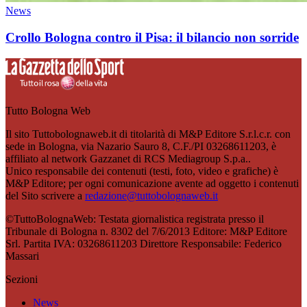
News
Crollo Bologna contro il Pisa: il bilancio non sorride
Tutto Bologna Web
Il sito Tuttobolognaweb.it di titolarità di M&P Editore S.r.l.c.r. con
sede in Bologna, via Nazario Sauro 8, C.F./PI 03268611203, è
affiliato al network Gazzanet di RCS Mediagroup S.p.a..
Unico responsabile dei contenuti (testi, foto, video e grafiche) è
M&P Editore; per ogni comunicazione avente ad oggetto i contenuti
del Sito scrivere a
redazione@tuttobolognaweb.it
©TuttoBolognaWeb: Testata giornalistica registrata presso il
Tribunale di Bologna n. 8302 del 7/6/2013 Editore: M&P Editore
Srl. Partita IVA: 03268611203 Direttore Responsabile: Federico
Massari
Sezioni
News