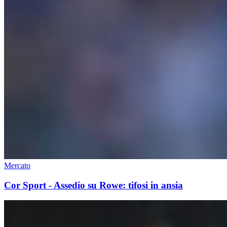
Mercato
Cor Sport - Assedio su Rowe: tifosi in ansia