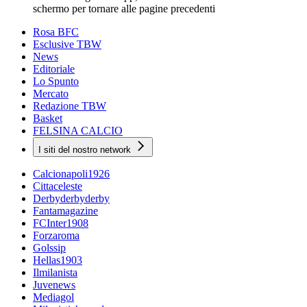
schermo per tornare alle pagine precedenti
Rosa BFC
Esclusive TBW
News
Editoriale
Lo Spunto
Mercato
Redazione TBW
Basket
FELSINA CALCIO
I siti del nostro network
Calcionapoli1926
Cittaceleste
Derbyderbyderby
Fantamagazine
FCInter1908
Forzaroma
Golssip
Hellas1903
Ilmilanista
Juvenews
Mediagol