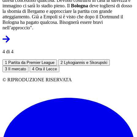
difesa concedono qualcosa. Devono costruirsi in casa la salvezza e
immagino ci sarà lo stadio pieno. Il
Bologna
deve togliersi di dosso
la sbornia di Bergamo e approcciare la partita con grande
atteggiamento. Già a Empoli si è visto che dopo il Dortmund il
Bologna ha pagato qualcosa. Bisognerà essere bravi
nell’approccio".
4 di 4
1
Partita da Premier League
2
Lykogiannis e Skorupski
3
Il mercato
4
Ora il Lecce
© RIPRODUZIONE RISERVATA