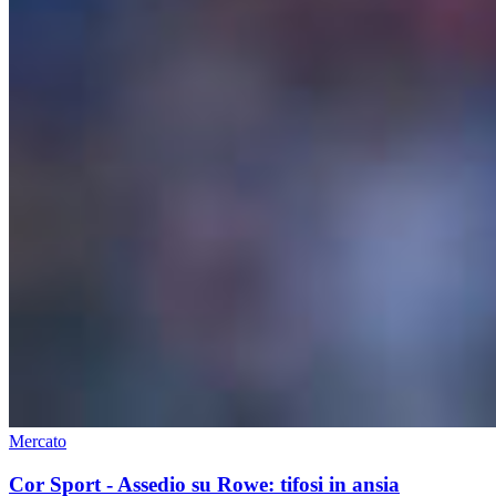
Mercato
Cor Sport - Assedio su Rowe: tifosi in ansia