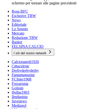
schermo per tornare alle pagine precedenti
Rosa BFC
Esclusive TBW
News
Editoriale
Lo Spunto
Mercato
Redazione TBW
Basket
FELSINA CALCIO
I siti del nostro network
Calcionapoli1926
Cittaceleste
Derbyderbyderby
Fantamagazine
FCInter1908
Forzaroma
Golssip
Hellas1903
Ilmilanista
Juvenews
Mediagol