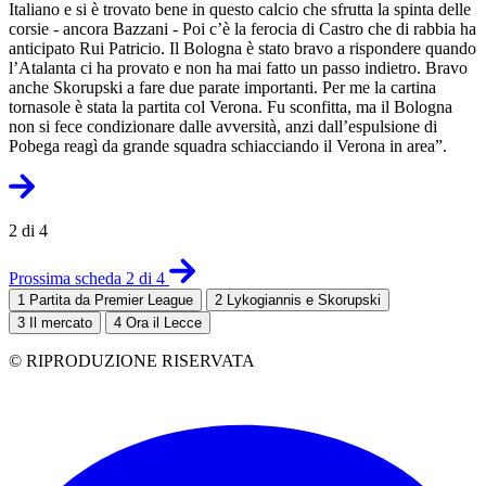
Italiano e si è trovato bene in questo calcio che sfrutta la spinta delle
corsie - ancora Bazzani - Poi c’è la ferocia di Castro che di rabbia ha
anticipato Rui Patricio. Il Bologna è stato bravo a rispondere quando
l’Atalanta ci ha provato e non ha mai fatto un passo indietro. Bravo
anche Skorupski a fare due parate importanti. Per me la cartina
tornasole è stata la partita col Verona. Fu sconfitta, ma il Bologna
non si fece condizionare dalle avversità, anzi dall’espulsione di
Pobega reagì da grande squadra schiacciando il Verona in area”.
2 di 4
Prossima scheda 2 di 4
1
Partita da Premier League
2
Lykogiannis e Skorupski
3
Il mercato
4
Ora il Lecce
© RIPRODUZIONE RISERVATA