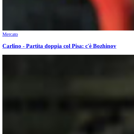
Mercato
Carlino - Partita doppia col Pisa: c'è Bozhinov