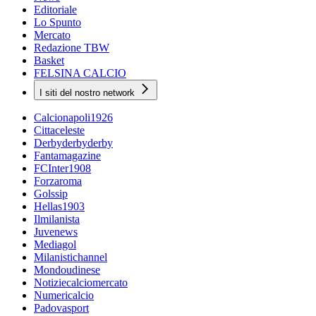
Editoriale
Lo Spunto
Mercato
Redazione TBW
Basket
FELSINA CALCIO
I siti del nostro network
Calcionapoli1926
Cittaceleste
Derbyderbyderby
Fantamagazine
FCInter1908
Forzaroma
Golssip
Hellas1903
Ilmilanista
Juvenews
Mediagol
Milanistichannel
Mondoudinese
Notiziecalciomercato
Numericalcio
Padovasport