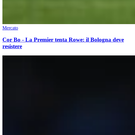
Mercato
Cor Bo - La Premier tenta Rowe: il Bologna deve
resistere