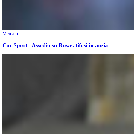
Mercato
Cor Sport - Assedio su Rowe: tifosi in ansia