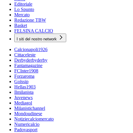
Editoriale
Lo Spunto
Mercato
Redazione TBW
Basket
FELSINA CALCIO
I siti del nostro network
Calcionapoli1926
Cittaceleste
Derbyderbyderby
Fantamagazine
FCInter1908
Forzaroma
Golssip
Hellas1903
Ilmilanista
Juvenews
Mediagol
Milanistichannel
Mondoudinese
Notiziecalciomercato
Numericalcio
Padovasport