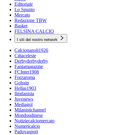
Editoriale
Lo Spunto
Mercato
Redazione TBW
Basket
FELSINA CALCIO
I siti del nostro network
Calcionapoli1926
Cittaceleste
Derbyderbyderby
Fantamagazine
FCInter1908
Forzaroma
Golssip
Hellas1903
Ilmilanista
Juvenews
Mediagol
Milanistichannel
Mondoudinese
Notiziecalciomercato
Numericalcio
Padovasport