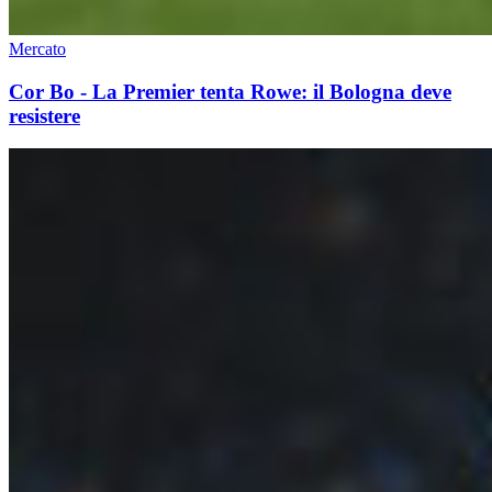
Mercato
Cor Bo - La Premier tenta Rowe: il Bologna deve
resistere