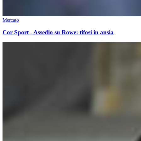
Mercato
Cor Sport - Assedio su Rowe: tifosi in ansia