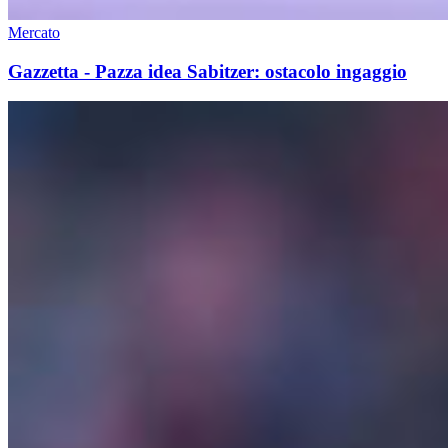
Mercato
Gazzetta - Pazza idea Sabitzer: ostacolo ingaggio