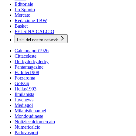
Editoriale
Lo Spunto
Mercato
Redazione TBW
Basket
FELSINA CALCIO
I siti del nostro network
Calcionapoli1926
Cittaceleste
Derbyderbyderby
Fantamagazine
FCInter1908
Forzaroma
Golssip
Hellas1903
Ilmilanista
Juvenews
Mediagol
Milanistichannel
Mondoudinese
Notiziecalciomercato
Numericalcio
Padovasport