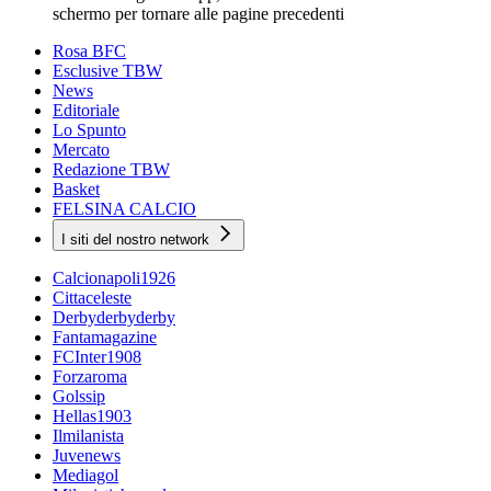
schermo per tornare alle pagine precedenti
Rosa BFC
Esclusive TBW
News
Editoriale
Lo Spunto
Mercato
Redazione TBW
Basket
FELSINA CALCIO
I siti del nostro network
Calcionapoli1926
Cittaceleste
Derbyderbyderby
Fantamagazine
FCInter1908
Forzaroma
Golssip
Hellas1903
Ilmilanista
Juvenews
Mediagol