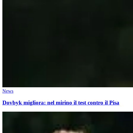
News
Dovbyk migliora: nel mirino il test contro il Pisa