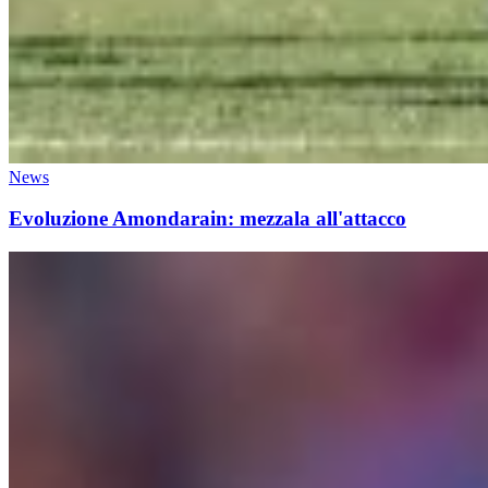
News
Evoluzione Amondarain: mezzala all'attacco