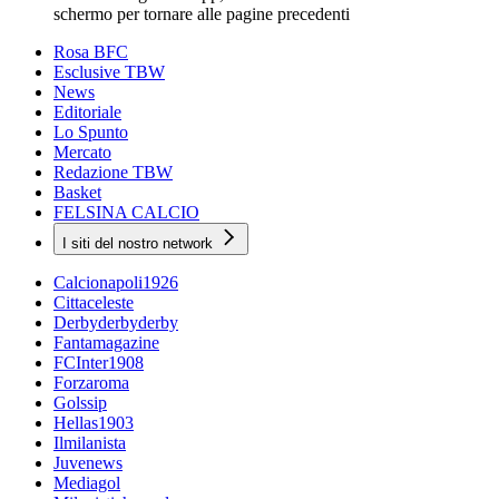
schermo per tornare alle pagine precedenti
Rosa BFC
Esclusive TBW
News
Editoriale
Lo Spunto
Mercato
Redazione TBW
Basket
FELSINA CALCIO
I siti del nostro network
Calcionapoli1926
Cittaceleste
Derbyderbyderby
Fantamagazine
FCInter1908
Forzaroma
Golssip
Hellas1903
Ilmilanista
Juvenews
Mediagol