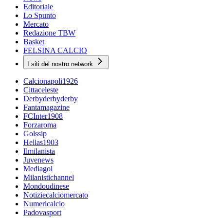
Editoriale
Lo Spunto
Mercato
Redazione TBW
Basket
FELSINA CALCIO
I siti del nostro network
Calcionapoli1926
Cittaceleste
Derbyderbyderby
Fantamagazine
FCInter1908
Forzaroma
Golssip
Hellas1903
Ilmilanista
Juvenews
Mediagol
Milanistichannel
Mondoudinese
Notiziecalciomercato
Numericalcio
Padovasport