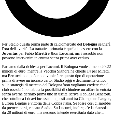
Per Stadio questa prima parte di calciomercato del
Bologna
segnerà
l'ora della verità. La trattativa primaria è quella in essere con la
Juventus
per Fabio
Miretti
e Jhon
Lucumi
, ma i rossoblù non
possono intervenire in entrata senza prima aver ceduto.
Partiamo dalla richiesta per Lucumi. Il Bologna vuole almeno 20-22
milioni di euro, mentre la Vecchia Signora ne chiede 14 per Miretti,
ma
Fenucci
non può e non vuole fare questo tipo di operazione
prima di avere un incasso certo. Stadio oggi è decisamente critico
sulla strategia di mercato del Bologna '
non vogliamo credere che il
club rossoblù non abbia la possibilità di chiudere un affare in entrata
senza averne definito prima uno in uscita' scrive il collega Beneforti,
che sottolinea i ricavi incassati in questi anni tra Champions League,
Europa League e vittoria della Coppa Italia. Se fosse così ci sarebbe
da preoccuparsi, rincara Stadio. Su Lucumi, inoltre, c'è la clausola
da 28 milioni di euro, ma nessuno intende esercitarla dato che il