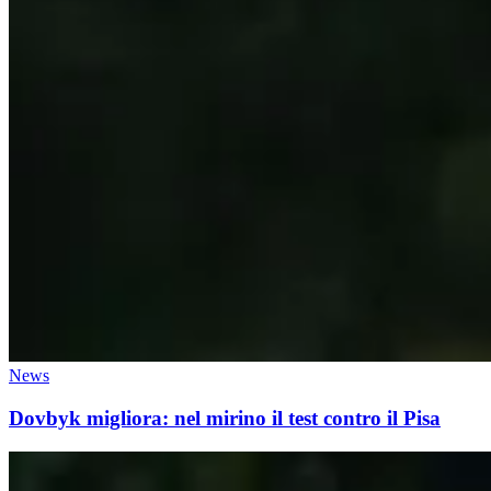
News
Dovbyk migliora: nel mirino il test contro il Pisa