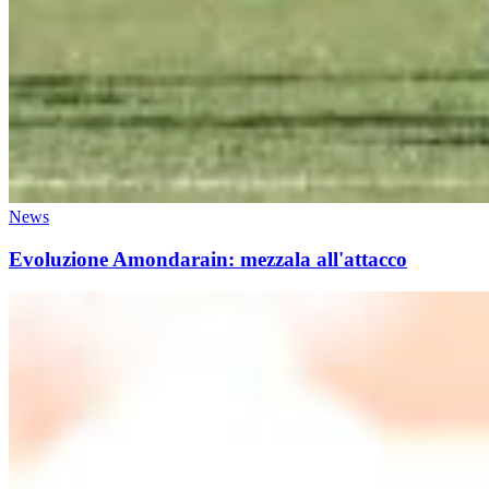
News
Evoluzione Amondarain: mezzala all'attacco