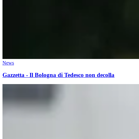
News
Gazzetta - Il Bologna di Tedesco non decolla