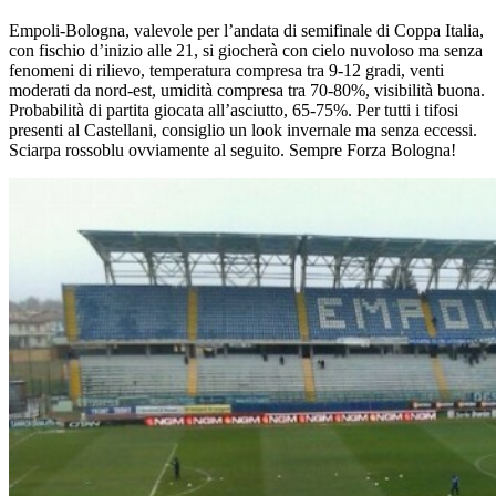
Empoli-Bologna, valevole per l’andata di semifinale di Coppa Italia,
con fischio d’inizio alle 21, si giocherà con cielo nuvoloso ma senza
fenomeni di rilievo, temperatura compresa tra 9-12 gradi, venti
moderati da nord-est, umidità compresa tra 70-80%, visibilità buona.
Probabilità di partita giocata all’asciutto, 65-75%. Per tutti i tifosi
presenti al Castellani, consiglio un look invernale ma senza eccessi.
Sciarpa rossoblu ovviamente al seguito. Sempre Forza Bologna!