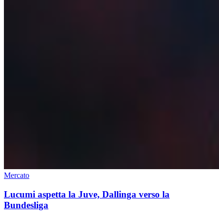
Mercato
Lucumi aspetta la Juve, Dallinga verso la
Bundesliga