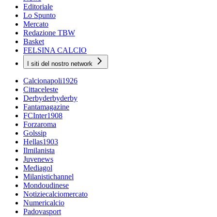
Editoriale
Lo Spunto
Mercato
Redazione TBW
Basket
FELSINA CALCIO
I siti del nostro network
Calcionapoli1926
Cittaceleste
Derbyderbyderby
Fantamagazine
FCInter1908
Forzaroma
Golssip
Hellas1903
Ilmilanista
Juvenews
Mediagol
Milanistichannel
Mondoudinese
Notiziecalciomercato
Numericalcio
Padovasport