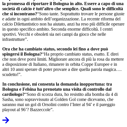
la promessa di riportare il Bologna in alto. Essere a capo di una
società di calcio è tutt’altro che semplice. Quali sono le difficoltà
che si incontrano?
“Sono tante. Soprattutto trovare le persone giuste
e adatte in ogni ambito dell’organizzazione. La recente riforma del
calcio Dilettantistico non ha aiutato, anzi ha reso più difficile operare
in questo specifico ambito. Seconda enorme difficoltà. I centri
sportivi. Vecchi e obsoleti sia nei campi da gioco che nelle
infrastrutture”.
Ora che ha cambiato status, secondo lei fino a dove può
spingersi il Bologna?
“Ha proprio cambiato status, esatto. E direi
che non deve porsi limiti. Migliorare ancora di più la rosa da mettere
a disposizione di Italiano, rimanere in orbita Coppe Europee e in
altri 10 anni sperare di poter provare a dire quella parola magica….
scudetto!”.
In conclusione, mi consenta la domanda inopportuna: tra
Bologna e Felsina ha prenotato una visita di controllo dal
cardiologo?
“Sono di scorza dura, ho resistito alla bomba da 4 di
Sasha, sono sopravvissuto al Golden Gol come dicevamo, che
saranno mai un gol di Orsolini contro l’Inter al 94’ e il pareggio
playout al 96’? Bazzeccole”.