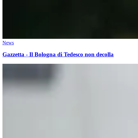
News
Gazzetta - Il Bologna di Tedesco non decolla