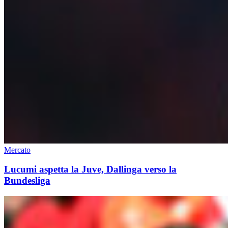
Mercato
Lucumi aspetta la Juve, Dallinga verso la
Bundesliga