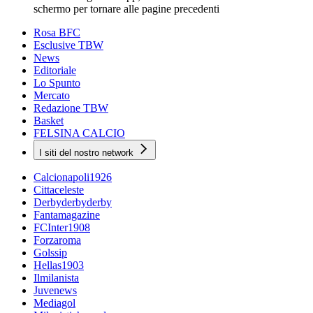
schermo per tornare alle pagine precedenti
Rosa BFC
Esclusive TBW
News
Editoriale
Lo Spunto
Mercato
Redazione TBW
Basket
FELSINA CALCIO
I siti del nostro network
Calcionapoli1926
Cittaceleste
Derbyderbyderby
Fantamagazine
FCInter1908
Forzaroma
Golssip
Hellas1903
Ilmilanista
Juvenews
Mediagol