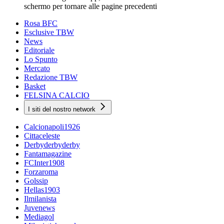
schermo per tornare alle pagine precedenti
Rosa BFC
Esclusive TBW
News
Editoriale
Lo Spunto
Mercato
Redazione TBW
Basket
FELSINA CALCIO
I siti del nostro network
Calcionapoli1926
Cittaceleste
Derbyderbyderby
Fantamagazine
FCInter1908
Forzaroma
Golssip
Hellas1903
Ilmilanista
Juvenews
Mediagol