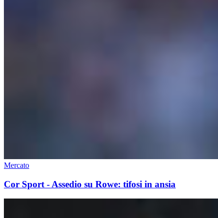
Mercato
Cor Sport - Assedio su Rowe: tifosi in ansia