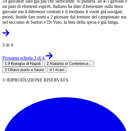
24 giocatori sarà già più che sufficiente. Si punterà su 4-5 giovani e
un paio di elementi esperti. Italiano ha dato il benestare sulla linea
giovane ma il difensore centrale e il mediano li vuole già navigati,
pronti. Inutile fare nomi a 2 giornate dal termine del campionato ma
nel taccuino di Sartori e Di Vaio, la lista della spesa è già lunga.
3 di 4
Prossima scheda 3 di 4
1
Il Bologna di Napoli
2
Atalanta in Conference...
3
Ottavo posto e futuro
4
I ricavi
© RIPRODUZIONE RISERVATA