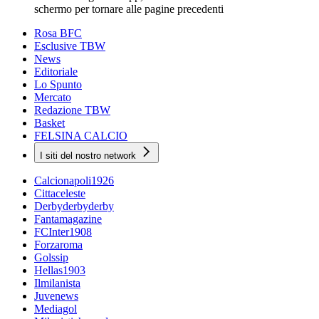
schermo per tornare alle pagine precedenti
Rosa BFC
Esclusive TBW
News
Editoriale
Lo Spunto
Mercato
Redazione TBW
Basket
FELSINA CALCIO
I siti del nostro network
Calcionapoli1926
Cittaceleste
Derbyderbyderby
Fantamagazine
FCInter1908
Forzaroma
Golssip
Hellas1903
Ilmilanista
Juvenews
Mediagol