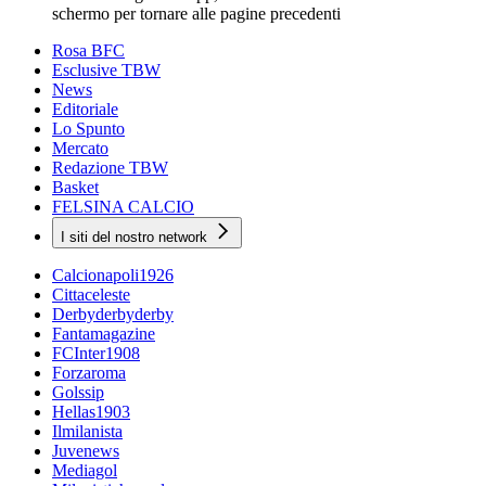
schermo per tornare alle pagine precedenti
Rosa BFC
Esclusive TBW
News
Editoriale
Lo Spunto
Mercato
Redazione TBW
Basket
FELSINA CALCIO
I siti del nostro network
Calcionapoli1926
Cittaceleste
Derbyderbyderby
Fantamagazine
FCInter1908
Forzaroma
Golssip
Hellas1903
Ilmilanista
Juvenews
Mediagol