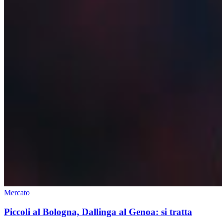
Mercato
Piccoli al Bologna, Dallinga al Genoa: si tratta