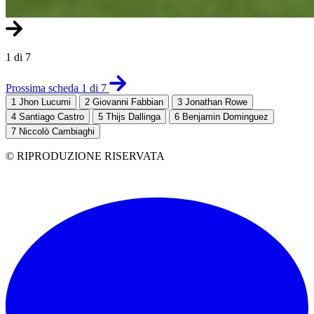
1 di 7
Prossima scheda 1 di 7
1
Jhon Lucumi
2
Giovanni Fabbian
3
Jonathan Rowe
4
Santiago Castro
5
Thijs Dallinga
6
Benjamin Dominguez
7
Niccolò Cambiaghi
© RIPRODUZIONE RISERVATA