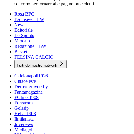
schermo per tornare alle pagine precedenti
Rosa BFC
Esclusive TBW
News
Editoriale
Lo Spunto
Mercato
Redazione TBW
Basket
FELSINA CALCIO
I siti del nostro network
Calcionapoli1926
Cittaceleste
Derbyderbyderby
Fantamagazine
FCInter1908
Forzaroma
Golssip
Hellas1903
Ilmilanista
Juvenews
Mediagol