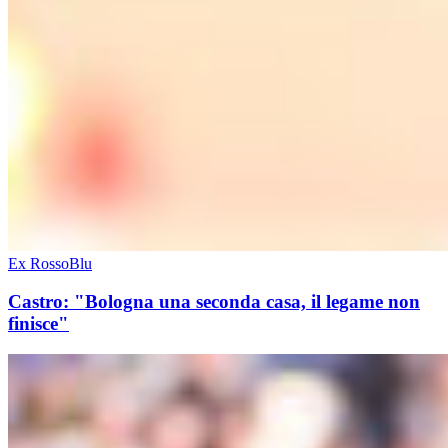
Ex RossoBlu
Castro: "Bologna una seconda casa, il legame non
finisce"