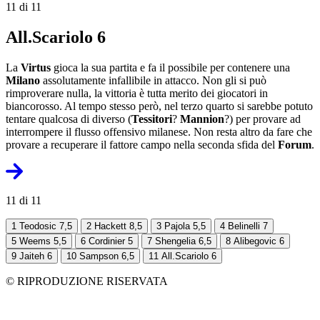
11 di 11
All.Scariolo 6
La
Virtus
gioca la sua partita e fa il possibile per contenere una
Milano
assolutamente infallibile in attacco. Non gli si può
rimproverare nulla, la vittoria è tutta merito dei giocatori in
biancorosso. Al tempo stesso però, nel terzo quarto si sarebbe potuto
tentare qualcosa di diverso (
Tessitori
?
Mannion
?) per provare ad
interrompere il flusso offensivo milanese. Non resta altro da fare che
provare a recuperare il fattore campo nella seconda sfida del
Forum
.
11 di 11
1
Teodosic 7,5
2
Hackett 8,5
3
Pajola 5,5
4
Belinelli 7
5
Weems 5,5
6
Cordinier 5
7
Shengelia 6,5
8
Alibegovic 6
9
Jaiteh 6
10
Sampson 6,5
11
All.Scariolo 6
© RIPRODUZIONE RISERVATA