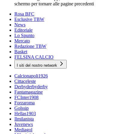
schermo per tornare alle pagine precedenti
Rosa BFC
Esclusive TBW
News
Editoriale
Lo Spunto
Mercato
Redazione TBW
Basket
FELSINA CALCIO
I siti del nostro network
Calcionapoli1926
Cittaceleste
Derbyderbyderby
Fantamagazine
FCInter1908
Forzaroma
Golssip
Hellas1903
Ilmilanista
Juvenews
Mediagol